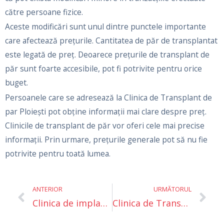
către persoane fizice.
Aceste modificări sunt unul dintre punctele importante
care afectează prețurile. Cantitatea de păr de transplantat
este legată de preț. Deoarece prețurile de transplant de
păr sunt foarte accesibile, pot fi potrivite pentru orice
buget.
Persoanele care se adresează la Clinica de Transplant de
par Ploieşti pot obţine informaţii mai clare despre preț.
Clinicile de transplant de păr vor oferi cele mai precise
informații. Prin urmare, prețurile generale pot să nu fie
potrivite pentru toată lumea.
Prev
Ne
ANTERIOR
URMĂTORUL
Clinica de implant de par Timişoara
Clinica de Transplant de Par Buzau