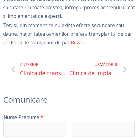
sănătate. Cu toate acestea, întregul proces ar trebui urmat
și implementat de experți.
Totusi, din moment ce nu exista efecte secundare sau
daune, majoritatea oamenilor prefera transplantul de par
in clinica de transplant de par
Buzau
.
Prev
Ne
ANTERIOR
URMĂTORUL
Clinica de transplant de par Ploieşti
Clinica de implant de păr Oradea
Comunicare
Nume Prenume
*