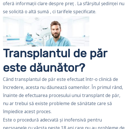
oferă informații clare despre preț . La sfârșitul ședinței nu
se solicită o altă sumă , ci tarifele specificate.
Transplantul de păr
este dăunător?
Când transplantul de păr este efectuat într-o clinică de
încredere, acesta nu dăunează oamenilor. În primul rând,
înainte de efectuarea procesului unui transplant de păr,
nu ar trebui să existe probleme de sănătate care să
împiedice acest proces.
Este o procedură adecvată și inofensivă pentru
persoanele cu vârsta peste 18 ani care nu au probleme de