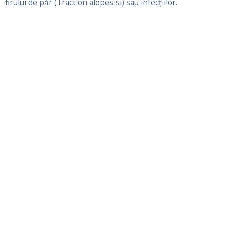
firului de păr (Traction alopesisi) sau infecțiilor.
Comunicare
Nume Prenume
*
First
Last
Numar de telefon
*
E-mail
*