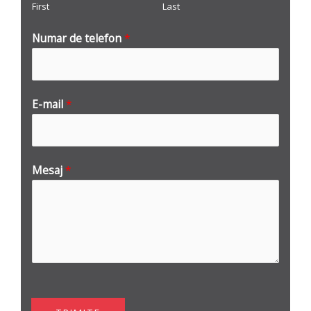
First
Last
Numar de telefon
*
E-mail
*
Mesaj
*