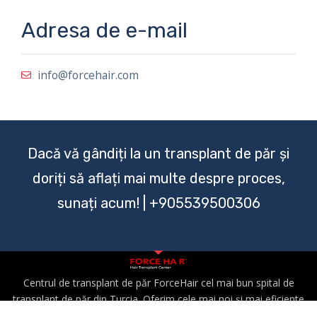
Adresa de e-mail
info@forcehair.com
Dacă vă gândiți la un transplant de păr și
doriți să aflați mai multe despre proces,
sunați acum! |
+905539500306
Centrul de transplant de păr ForceHair cel mai bun spital de
transplant de păr din Turcia. Oferim cele mai noi și mai eficiente
proceduri de transplant de păr. Echipa noastră de chirurgi cu