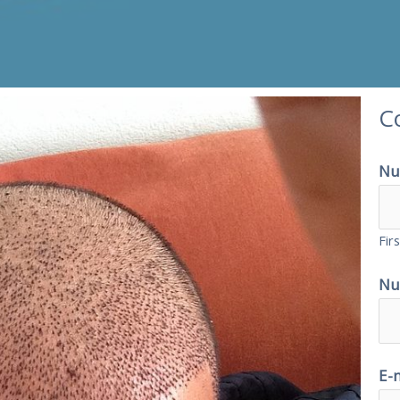
C
Nu
Firs
Nu
E-