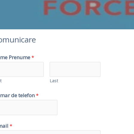
omunicare
me Prenume
*
t
Last
mar de telefon
*
mail
*