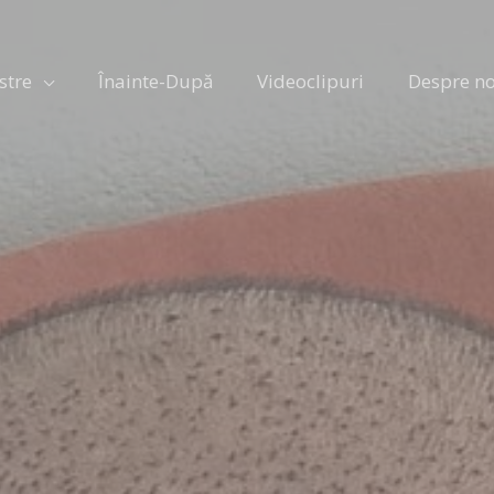
stre
Înainte-După
Videoclipuri
Despre no