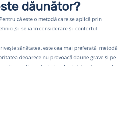
este dăunător?
entru că este o metodă care se aplică prin
ehnici,şi se ia în considerare şi confortul
 privește sănătatea, este cea mai preferată metodă
oritatea deoarece nu provoacă daune grave și pe
arație cu alte metode, implantul de păr se poate
Next
URMĂTORUL
zau
Clinica de transplant de par Iaşi