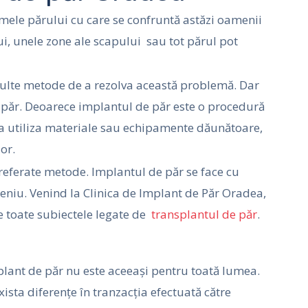
ele părului cu care se confruntă astăzi oamenii
ui, unele zone ale scapului sau tot părul pot
 multe metode de a rezolva această problemă. Dar
e păr. Deoarece implantul de păr este o procedură
 a utiliza materiale sau echipamente dăunătoare,
or.
preferate metode. Implantul de păr se face cu
eniu. Venind la Clinica de Implant de Păr Oradea,
 toate subiectele legate de
transplantul de păr
.
plant de păr nu este aceeași pentru toată lumea.
sta diferențe în tranzacția efectuată către