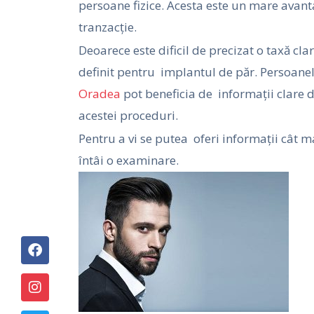
persoane fizice. Acesta este un mare avant
tranzacție.
Deoarece este dificil de precizat o taxă cla
definit pentru implantul de păr. Persoanel
Oradea
pot beneficia de informații clare d
acestei proceduri.
Pentru a vi se putea oferi informații cât m
întâi o examinare.
F
I
T
Y
a
n
w
o
c
s
i
u
e
t
t
t
b
a
t
u
o
g
e
b