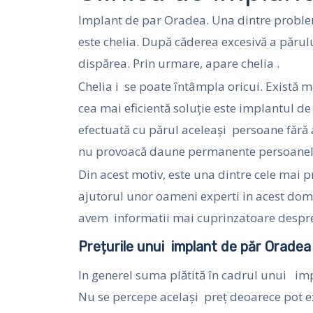
Implant de par Oradea. Una dintre problem
este chelia. După căderea excesivă a părul
dispărea. Prin urmare, apare chelia .
Chelia i se poate întâmpla oricui. Există
cea mai eficientă soluție este implantul d
efectuată cu părul aceleaşi persoane fără
nu provoacă daune permanente persoanel
Din acest motiv, este una dintre cele mai 
ajutorul unor oameni experti in acest dom
avem informatii mai cuprinzatoare despre
Prețurile unui implant de păr Oradea
In generel suma plătită în cadrul unui im
Nu se percepe același preț deoarece pot exi