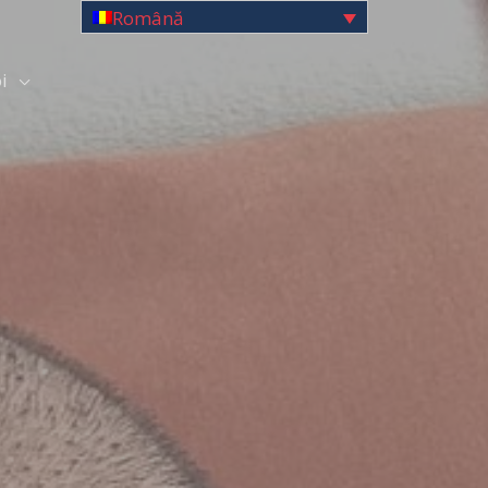
Română
i