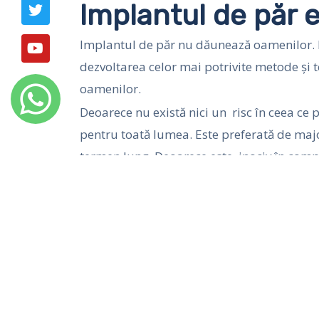
Implantul de păr 
o
r
r
e
k
a
m
Implantul de păr nu dăunează oamenilor. P
dezvoltarea celor mai potrivite metode și t
oamenilor.
Deoarece nu există nici un risc în ceea ce
pentru toată lumea. Este preferată de maj
termen lung. Deoarece este inociv în comp
face cu ușurință.
Prev
ANTERIOR
Clinica de Transplant de Par Bu