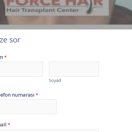
ze sor
im
*
Soyad
lefon numarası
*
ail
*