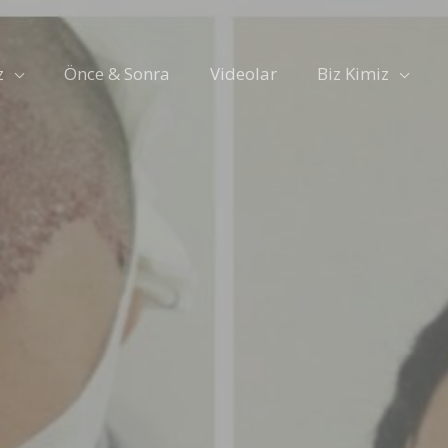
z
Önce & Sonra
Videolar
Biz Kimiz