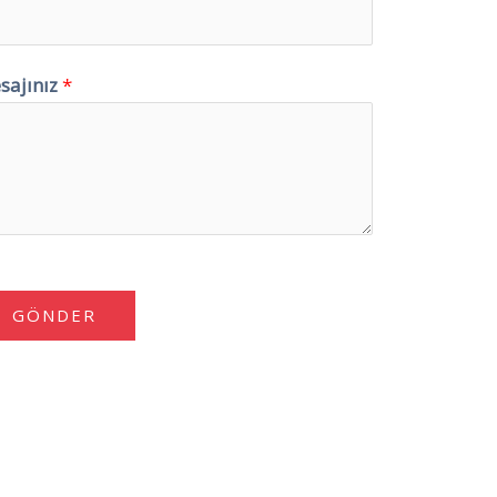
sajınız
*
GÖNDER