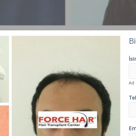
Bi
İs
Ad
Te
Em