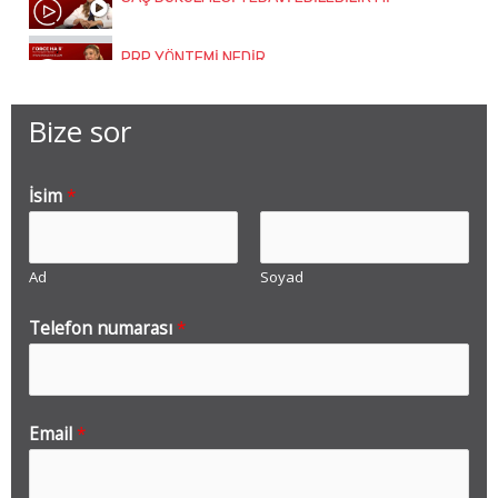
PRP YÖNTEMİ NEDİR
KİMLER SAÇ EKİMİ YAPTIRABİLİR
Bize sor
İsim
*
Ad
Soyad
Telefon numarası
*
Email
*