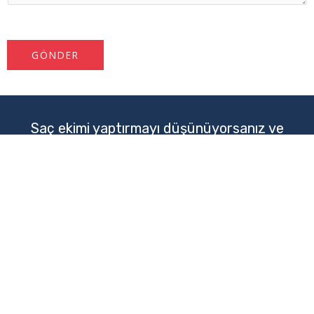
GÖNDER
Saç ekimi yaptırmayı düşünüyorsanız ve
süreç hakkında daha fazla bilgi almak
istiyorsanız hemen arayın! |
+905538680868
Türkiye’nin en iyi saç ekim hastanesi olan ForceHair Saç Ekim
Hastanesi’yiz. En son ve en etkili saç ekimi prosedürlerini sunuyoruz.
Deneyimli cerrah ekibimiz size mümkün olan en iyi sonuçları