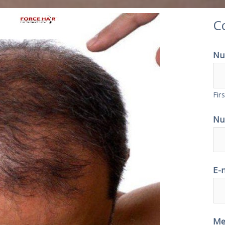
C
Nu
Firs
Nu
E-
Me