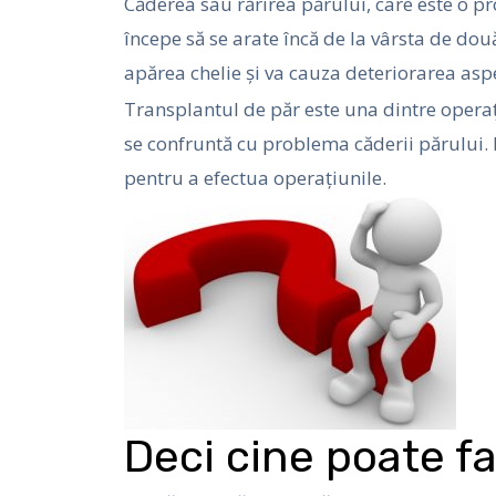
Căderea sau rărirea părului, care este o p
începe să se arate încă de la vârsta de dou
apărea chelie și va cauza deteriorarea aspe
Transplantul de păr este una dintre operaț
se confruntă cu problema căderii părului. Do
pentru a efectua operațiunile.
Deci cine poate f