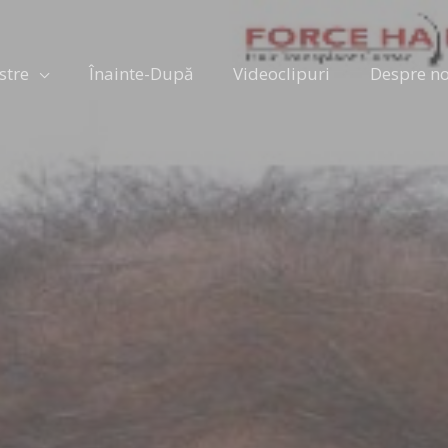
stre
Înainte-După
Videoclipuri
Despre no