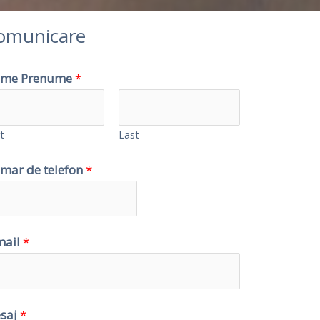
omunicare
me Prenume
*
t
Last
mar de telefon
*
mail
*
saj
*