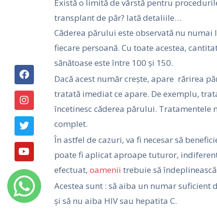
Există o limită de vârstă pentru proceduri
transplant de păr? Iată detaliile…
Căderea părului este observată nu numai la
fiecare persoană. Cu toate acestea, cantita
sănătoase este între 100 și 150.
F
I
T
Y
a
n
w
o
Dacă acest număr crește, apare rărirea păr
c
s
i
u
tratată imediat ce apare. De exemplu, trat
e
t
t
t
b
a
t
u
încetinesc căderea părului. Tratamentele 
o
g
e
b
complet.
o
r
r
e
k
a
În astfel de cazuri, va fi necesar să benefic
m
poate fi aplicat aproape tuturor, indiferen
efectuat,
oamenii
trebuie să îndeplinească
Acestea sunt : să aiba un numar suficient 
și să nu aiba HIV sau hepatita C.