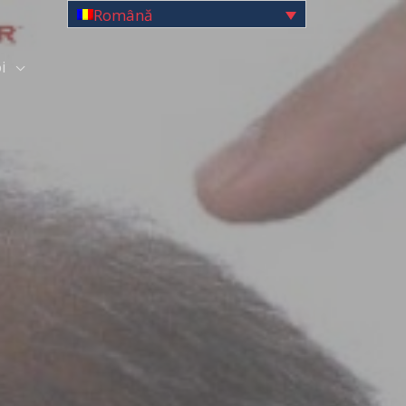
Română
i