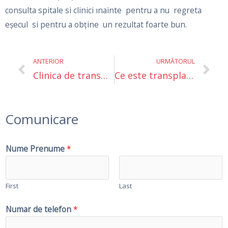
consulta spitale si clinici ınainte pentru a nu regreta
eşecul si pentru a obține un rezultat foarte bun.
Prev
Ne
ANTERIOR
URMĂTORUL
Clinica de transplant de păr Pitești
Ce este transplantul de sprâncene? Cum se face?
Comunicare
Nume Prenume
*
First
Last
Numar de telefon
*