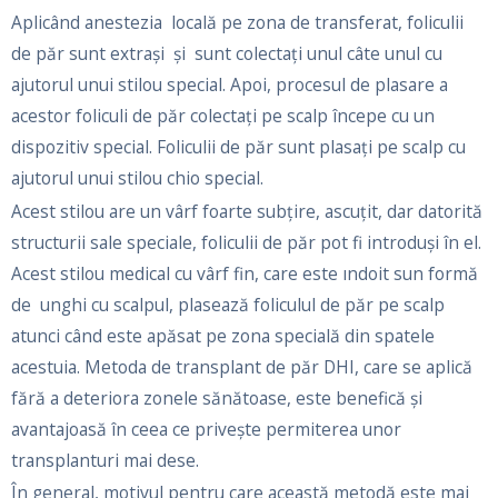
Aplicând anestezia locală pe zona de transferat, foliculii
de păr sunt extraşi şi sunt colectați unul câte unul cu
ajutorul unui stilou special. Apoi, procesul de plasare a
acestor foliculi de păr colectați pe scalp începe cu un
dispozitiv special. Foliculii de păr sunt plasați pe scalp cu
ajutorul unui stilou chio special.
Acest stilou are un vârf foarte subțire, ascuțit, dar datorită
structurii sale speciale, foliculii de păr pot fi introduși în el.
Acest stilou medical cu vârf fin, care este ındoit sun formă
de unghi cu scalpul, plasează foliculul de păr pe scalp
atunci când este apăsat pe zona specială din spatele
acestuia. Metoda de transplant de păr DHI, care se aplică
fără a deteriora zonele sănătoase, este benefică și
avantajoasă în ceea ce privește permiterea unor
transplanturi mai dese.
În general, motivul pentru care această metodă este mai