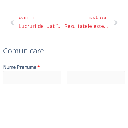
Prev
Ne
ANTERIOR
URMĂTORUL
Lucruri de luat în considerare în transplantul de păr
Rezultatele estetice ale transplantului de păr
Comunicare
Nume Prenume
*
First
Last
Numar de telefon
*