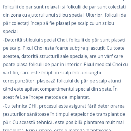
foliculii de par sunt relaxati si foliculii de par sunt colectati
din zona cu ajutorul unui stilou special. Ulterior, foliculii de
păr colectați încep să fie plasați pe scalp cu un stilou
special.
-Datorită stiloului special Choi, foliculii de păr sunt plasați
pe scalp. Pixul Choi este foarte subțire și ascuțit. Cu toate
acestea, datorită structurii sale speciale, are un vârf care
poate plasa foliculii de păr în interior. Pixul medical Choi cu
vârf fin, care este înfipt în scalp într-un unghi
corespunzător, plasează foliculul de păr pe scalp atunci
când este apăsat compartimentul special din spate. În
acest fel, se începe metoda de implantat.
-Cu tehnica DHI, procesul este asigurat fără deteriorarea
țesuturilor sănătoase în timpul etapelor de transplant de
păr. Cu această tehnică, este posibilă plantarea mult mai
frecventă. Prin urmare, este o metodă avantajoasă.