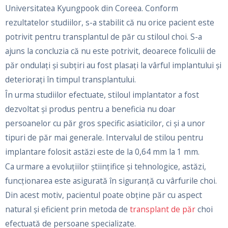
Universitatea Kyungpook din Coreea. Conform
rezultatelor studiilor, s-a stabilit că nu orice pacient este
potrivit pentru transplantul de păr cu stiloul choi. S-a
ajuns la concluzia că nu este potrivit, deoarece foliculii de
păr ondulați și subțiri au fost plasați la vârful implantului și
deteriorați în timpul transplantului.
În urma studiilor efectuate, stiloul implantator a fost
dezvoltat și produs pentru a beneficia nu doar
persoanelor cu păr gros specific asiaticilor, ci și a unor
tipuri de păr mai generale. Intervalul de stilou pentru
implantare folosit astăzi este de la 0,64 mm la 1 mm.
Ca urmare a evoluțiilor științifice și tehnologice, astăzi,
funcționarea este asigurată în siguranță cu vârfurile choi.
Din acest motiv, pacientul poate obține păr cu aspect
natural și eficient prin metoda de
transplant de păr
choi
efectuată de persoane specializate.