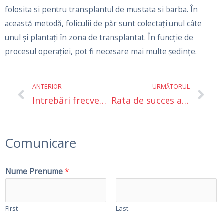
folosita si pentru transplantul de mustata si barba. În
această metodă, foliculii de păr sunt colectați unul câte
unul și plantați în zona de transplantat. În funcție de
procesul operației, pot fi necesare mai multe ședințe.
Prev
Ne
ANTERIOR
URMĂTORUL
Intrebări frecvente despre transplantul de păr
Rata de succes a transplantului de păr
Comunicare
Nume Prenume
*
First
Last