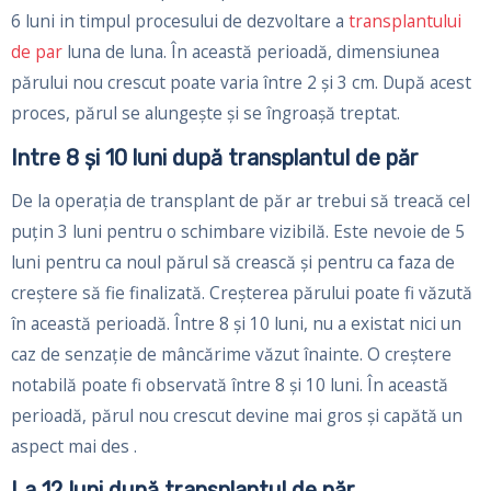
6 luni in timpul procesului de dezvoltare a
transplantului
de par
luna de luna. În această perioadă, dimensiunea
părului nou crescut poate varia între 2 și 3 cm. După acest
proces, părul se alungește și se îngroașă treptat.
Intre 8 şi 10 luni după transplantul de păr
De la operația de transplant de păr ar trebui să treacă cel
puțin 3 luni pentru o schimbare vizibilă. Este nevoie de 5
luni pentru ca noul părul să crească și pentru ca faza de
creștere să fie finalizată. Creșterea părului poate fi văzută
în această perioadă. Între 8 și 10 luni, nu a existat nici un
caz de senzație de mâncărime văzut înainte. O creștere
notabilă poate fi observată între 8 și 10 luni. În această
perioadă, părul nou crescut devine mai gros și capătă un
aspect mai des .
La 12 luni după transplantul de păr