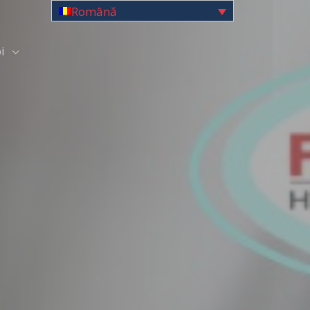
Română
i