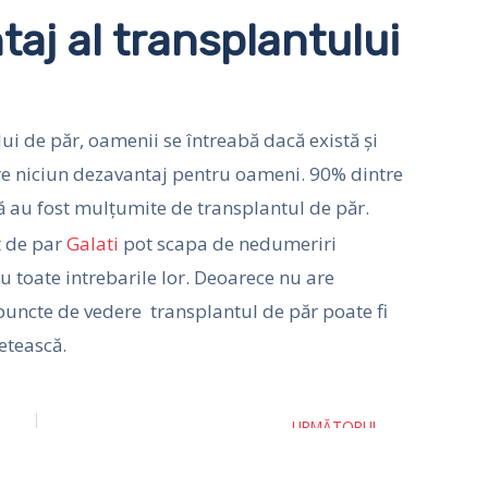
aj al transplantului
ui de păr, oamenii se întreabă dacă există și
re niciun dezavantaj pentru oameni. 90% dintre
 au fost mulțumite de transplantul de păr.
t de par
Galati
pot scapa de nedumeriri
 toate intrebarile lor. Deoarece nu are
uncte de vedere transplantul de păr poate fi
letească.
Next
URMĂTORUL
aşov
Clinica de implant de par Arad