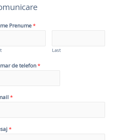
omunicare
me Prenume
*
t
Last
mar de telefon
*
mail
*
saj
*