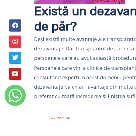
Există un dezavant
F
I
T
Y
de păr?
a
n
w
o
c
s
i
u
Deși există multe avantaje ale transplantul
e
t
t
t
b
a
t
u
dezavantaje. Dar transplantul de păr nu a
o
g
e
b
o
r
r
e
persoanele care au avut această procedură
k
a
Persoanele care vin la clinica de transplan
m
consultand experti in acest domeniu pentru
dezavantaje ba chiar avantaje din multe p
preferat cu toată ıncrederea şi liniştea suf
Prev
ANTERIOR
Clinica de Transplant de par Br