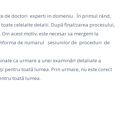
te de doctori experti in domeniu . În primul rând,
oate celelalte detalii. După finalizarea procesului,
s. Din acest motiv, este necesar sa mergem la
e informa de numarul sesiunilor de proceduri de
minate ca urmare a unei examinări detaliate a
ași pentru toată lumea. Prin urmare, nu este corect
entru toată lumea.