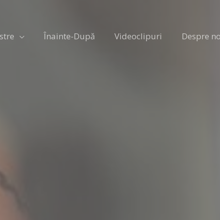
stre
Înainte-După
Videoclipuri
Despre no