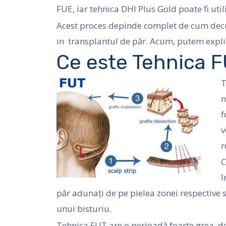
FUE, iar tehnica DHI Plus Gold poate fi util
Acest proces depinde complet de cum decu
ın transplantul de păr. Acum, putem expli
Ce este Tehnica 
T
n
f
v
r
C
î
păr adunați de pe pielea zonei respective su
unui bisturiu.
Tehnica FUT are o perioadă foarte grea de 