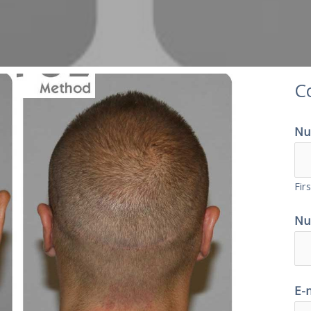
C
Nu
Firs
Nu
E-