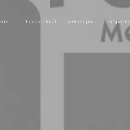
stre
Înainte-După
Videoclipuri
Despre no