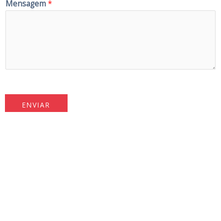
Mensagem
*
ENVIAR
Se você está pensando em fazer um
transplante capilar e quer saber mais
sobre o processo, ligue agora! |
+905538680868