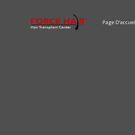
Aller
au
Page D’accuei
contenu