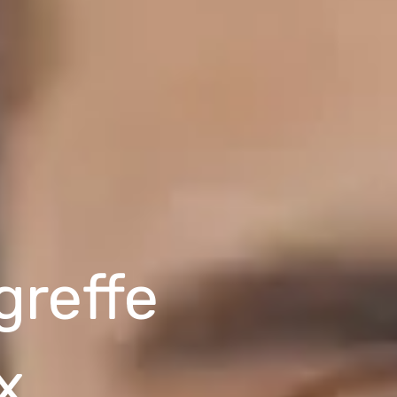
greffe
x