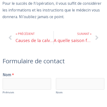
Pour le succès de l\’opération, il vous suffit de considérer
les informations et les instructions que le médecin vous
donnera. N\’oubliez jamais ce point.
Prev
Ne
« PRÉCÉDENT
SUIVANT »
Causes de la calvitie
A quelle saison faut-il faire une greffe de cheveux?
Formulaire de contact
Nom
*
Prénom
Nom
Numéro de téléphone
*